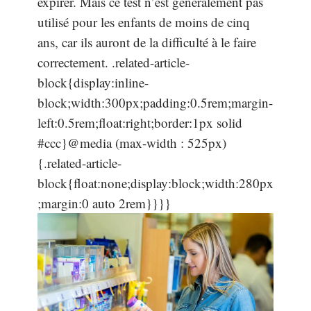
expirer. Mais ce test n’est généralement pas
utilisé pour les enfants de moins de cinq
ans, car ils auront de la difficulté à le faire
correctement. .related-article-
block{display:inline-
block;width:300px;padding:0.5rem;margin-
left:0.5rem;float:right;border:1px solid
#ccc}@media (max-width : 525px)
{.related-article-
block{float:none;display:block;width:280px
;margin:0 auto 2rem}}}}