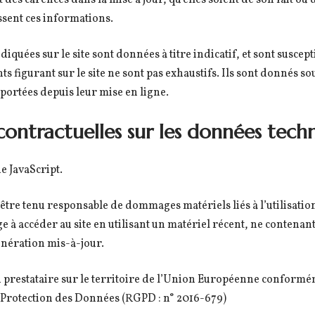
 des carences dans la mise à jour, qu’elles soient de son fait ou d
ssent ces informations.
iquées sur le site sont données à titre indicatif, et sont suscept
ts figurant sur le site ne sont pas exhaustifs. Ils sont donnés s
portées depuis leur mise en ligne.
 contractuelles sur les données tech
ie JavaScript.
 être tenu responsable de dommages matériels liés à l’utilisation
age à accéder au site en utilisant un matériel récent, ne contenant
nération mis-à-jour.
un prestataire sur le territoire de l’Union Européenne conform
 Protection des Données (RGPD : n° 2016-679)