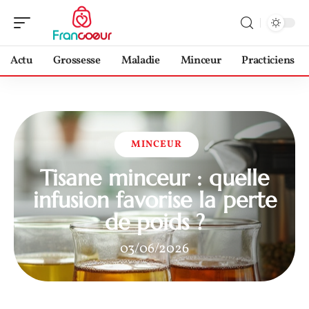
Actu
Grossesse
Maladie
Minceur
Practiciens
MINCEUR
Tisane minceur : quelle
infusion favorise la perte
de poids ?
03/06/2026