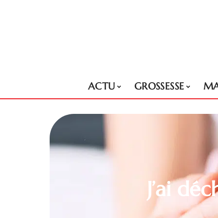
ACTU
GROSSESSE
MA
J’ai dé