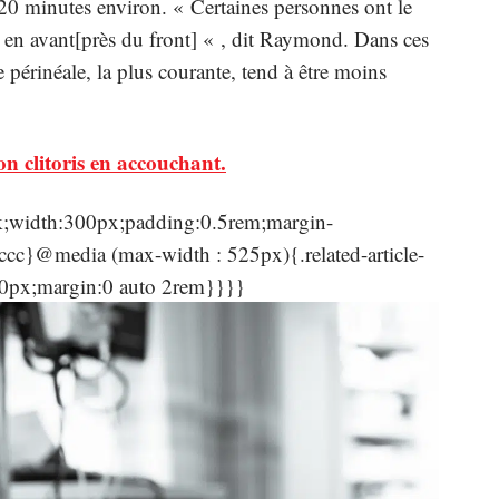
 20 minutes environ. « Certaines personnes ont le
us en avant[près du front] « , dit Raymond. Dans ces
e périnéale, la plus courante, tend à être moins
on clitoris en accouchant.
lock;width:300px;padding:0.5rem;margin-
 #ccc}@media (max-width : 525px){.related-article-
80px;margin:0 auto 2rem}}}}