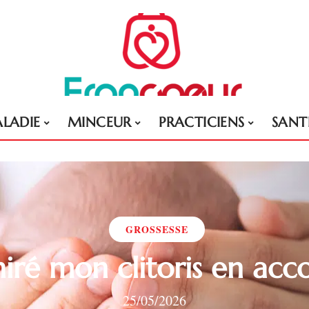
LADIE
MINCEUR
PRACTICIENS
SANT
GROSSESSE
chiré mon clitoris en acc
25/05/2026