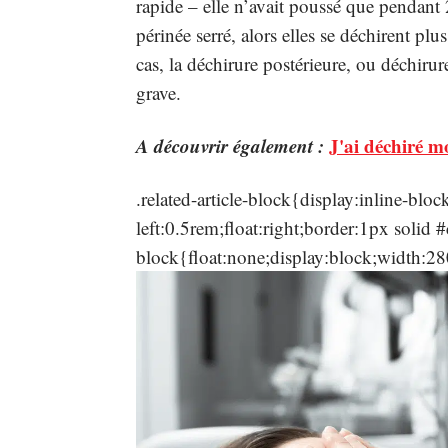
rapide – elle n’avait poussé que pendant
périnée serré, alors elles se déchirent pl
cas, la déchirure postérieure, ou déchirur
grave.
A découvrir également :
J'ai déchiré m
.related-article-block{display:inline-b
left:0.5rem;float:right;border:1px solid
block{float:none;display:block;width:2