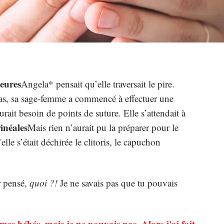
heures
Angela* pensait qu’elle traversait le pire.
bras, sa sage-femme a commencé à effectuer une
aurait besoin de points de suture. Elle s’attendait à
inéales
Mais rien n’aurait pu la préparer pour le
e s’était déchirée le clitoris, le capuchon
r pensé,
quoi ?!
Je ne savais pas que tu pouvais
 mes bébés, mais je ne pouvais pas. Alors j'ai fait