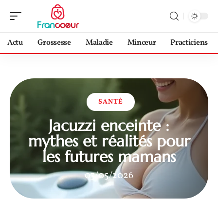
Actu
Grossesse
Maladie
Minceur
Practiciens
SANTÉ
Jacuzzi enceinte :
mythes et réalités pour
les futures mamans
03/05/2026