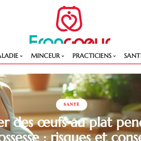
LADIE
MINCEUR
PRACTICIENS
SANT
SANTÉ
 des œufs au plat pen
ossesse : risques et conse