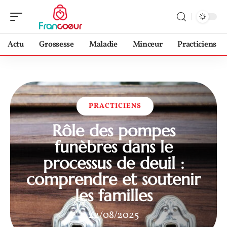
Actu
Grossesse
Maladie
Minceur
Practiciens
PRACTICIENS
Rôle des pompes
funèbres dans le
processus de deuil :
comprendre et soutenir
les familles
22/08/2025