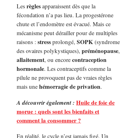
règles
Les
apparaissent dès que la
fécondation n’a pas lieu. La progestérone
chute et l’endomètre est évacué. Mais ce
mécanisme peut dérailler pour de multiples
stress
SOPK
raisons :
prolongé,
(syndrome
préménopause
des ovaires polykystiques),
,
allaitement
contraception
, ou encore
hormonale
. Les contraceptifs comme la
pilule ne provoquent pas de vraies règles
hémorragie de privation
mais une
.
A découvrir également :
Huile de foie de
morue : quels sont les bienfaits et
comment la consommer ?
En réalité, le cycle n’est jamais figé. Un