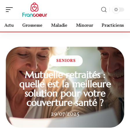
Actu
Grossesse
Maladie
Minceur
Practiciens
SENIORS
Mutuelle retraités :
quelle est la meilleure
solution pour votre
couverture santé ?
29/07/2025