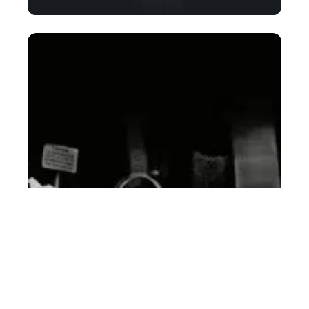
Les soins aux prématurés sont
maintenant entre les mains des
parents