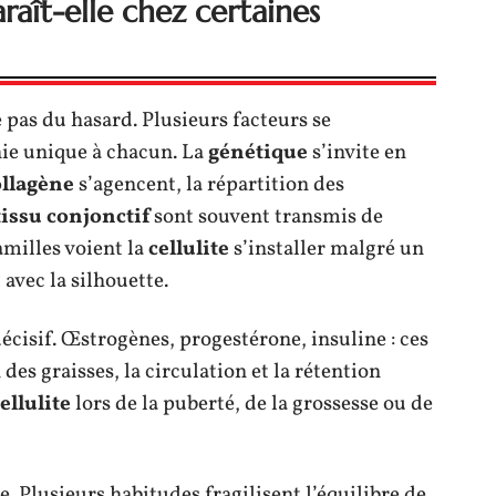
araît-elle chez certaines
 pas du hasard. Plusieurs facteurs se
ie unique à chacun. La
génétique
s’invite en
ollagène
s’agencent, la répartition des
tissu conjonctif
sont souvent transmis de
amilles voient la
cellulite
s’installer malgré un
 avec la silhouette.
décisif. Œstrogènes, progestérone, insuline : ces
des graisses, la circulation et la rétention
ellulite
lors de la puberté, de la grossesse ou de
e. Plusieurs habitudes fragilisent l’équilibre de