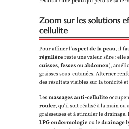
résultat : une
peau
qui perd de sa ferm
Zoom sur les solutions ef
cellulite
Pour affiner l’
aspect de la peau
, il f
régulière
reste une valeur sûre : elle
cuisses
,
fesses
ou
abdomen
), améli
graisses sous-cutanées. Alterner ren
des résultats visibles sur la tonicité et
Les
massages anti-cellulite
occupent
rouler
, qu’il soit réalisé à la main ou
graisseuses et à stimuler le drainage.
LPG endermologie
ou le
drainage 