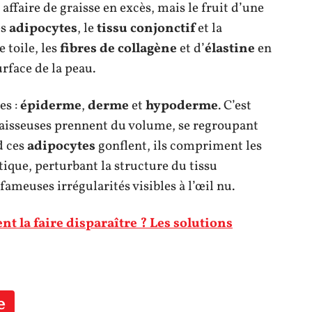
faire de graisse en excès, mais le fruit d’une
es
adipocytes
, le
tissu conjonctif
et la
 toile, les
fibres de collagène
et d’
élastine
en
rface de la peau.
es :
épiderme
,
derme
et
hypoderme
. C’est
graisseuses prennent du volume, se regroupant
d ces
adipocytes
gonflent, ils compriment les
ique, perturbant la structure du tissu
fameuses irrégularités visibles à l’œil nu.
nt la faire disparaître ? Les solutions
e