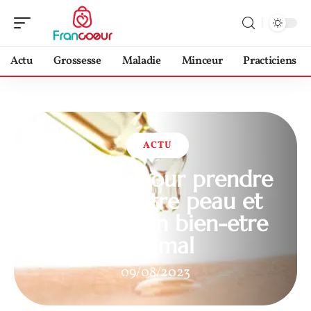
Actu
Grossesse
Maladie
Minceur
Practiciens
ACTU
5 conseils pour prendre
soin de votre peau et
atteindre un bien-etre
optimal
09/08/2023