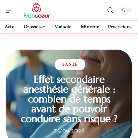
Actu
Grossesse
Maladie
Minceur
Practiciens
SANTÉ
Effet secondaire
anesthésie générale :
combien de temps
avant de pouvoir
conduire sans risque ?
25/06/2026